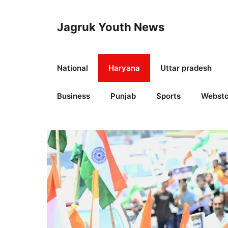
Skip
to
Jagruk Youth News
content
National
Haryana
Uttar pradesh
Business
Punjab
Sports
Websto