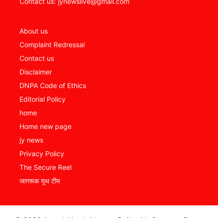
Contact us: jynewslive@gmail.com
About us
Complaint Redressal
Contact us
Disclaimer
DNPA Code of Ethics
Editorial Policy
home
Home new page
jy news
Privacy Policy
The Secure Reel
जागरूक यूथ टीम