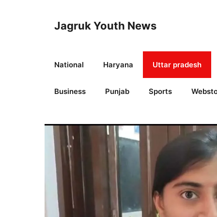
Skip
to
Jagruk Youth News
content
National
Haryana
Uttar pradesh
Business
Punjab
Sports
Websto