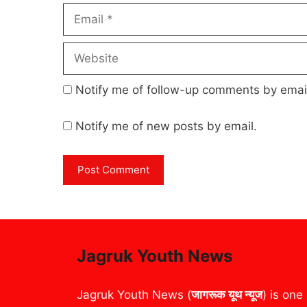
Email
Website
Notify me of follow-up comments by emai
Notify me of new posts by email.
Jagruk Youth News
Jagruk Youth News (
जागरूक यूथ न्यूज
) is one