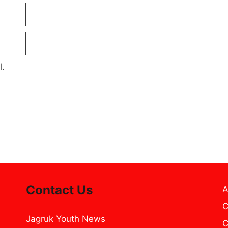
l.
Contact Us
A
C
Jagruk Youth News
C