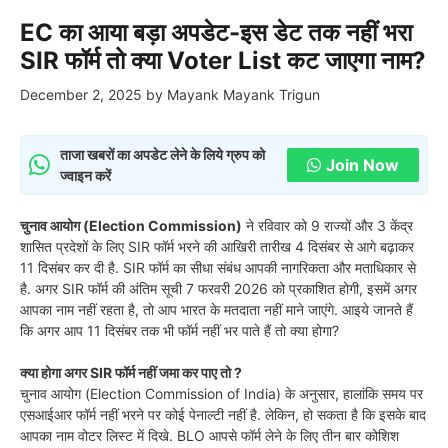
EC का आया बड़ा अपडेट-इस डेट तक नहीं भरा
SIR फॉर्म तो क्‍या Voter List कट जाएगा नाम?
December 2, 2025
by
Mayank Mayank Trigun
ताजा खबरों का अपडेट लेने के लिये ग्रुप को
Join Now
ज्वाइन करें
चुनाव आयोग (Election Commission)
ने रव‍िवार को 9 राज्‍यों और 3 केंद्र
शास‍ित प्रदेशों के ल‍िए SIR फॉर्म भरने की आख‍िरी तारीख 4 द‍िसंबर से आगे बढ़ाकर
11 द‍िसंबर कर दी है. SIR फॉर्म का सीधा संबंध आपकी नागरिकता और मताधिकार से
है. अगर SIR फॉर्म की अंतिम सूची 7 फरवरी 2026 को प्रकाशित होगी, इसमें अगर
आपका नाम नहीं रहता है, तो आप भारत के मतदाता नहीं माने जाएंगे. आइये जानते हैं
क‍ि अगर आप 11 द‍िसंबर तक भी फॉर्म नहीं भर पाते हैं तो क्‍या होगा?
क्‍या होगा अगर SIR फॉर्म नहीं जमा कर पाए तो ?
चुनाव आयोग (Election Commission of India) के अनुसार, हालांक‍ि समय पर
एसआईआर फॉर्म नहीं भरने पर कोई पेनाल्‍टी नहीं है. लेक‍िन, हो सकता है क‍ि इसके बाद
आपका नाम वोटर ल‍िस्‍ट में द‍िखे. BLO आपसे फॉर्म लेने के ल‍िए तीन बार कोश‍िश