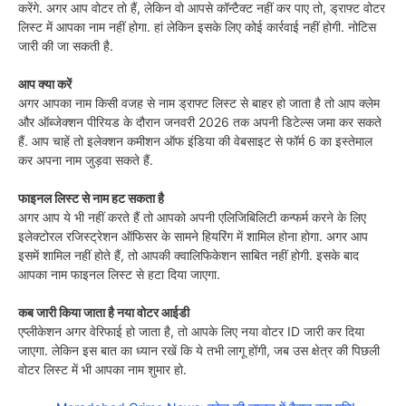
करेंगे. अगर आप वोटर तो हैं, लेक‍िन वो आपसे कॉन्‍टैक्‍ट नहीं कर पाए तो, ड्राफ्ट वोटर
लिस्‍ट में आपका नाम नहीं होगा. हां लेक‍िन इसके ल‍िए कोई कार्रवाई नहीं होगी. नोट‍िस
जारी की जा सकती है.
आप क्‍या करें
अगर आपका नाम क‍िसी वजह से नाम ड्राफ्ट लिस्ट से बाहर हो जाता है तो आप क्लेम
और ऑब्जेक्शन पीरियड के दौरान जनवरी 2026 तक अपनी डिटेल्स जमा कर सकते
हैं. आप चाहें तो इलेक्शन कमीशन ऑफ इंडिया की वेबसाइट से फॉर्म 6 का इस्तेमाल
कर अपना नाम जुड़वा सकते हैं.
फाइनल लिस्ट से नाम हट सकता है
अगर आप ये भी नहीं करते हैं तो आपको अपनी एलिजिबिलिटी कन्फर्म करने के लिए
इलेक्टोरल रजिस्ट्रेशन ऑफिसर के सामने हियरिंग में शामिल होना होगा. अगर आप
इसमें शामिल नहीं होते हैं, तो आपकी क्वालिफिकेशन साबित नहीं होगी. इसके बाद
आपका नाम फाइनल लिस्ट से हटा द‍िया जाएगा.
कब जारी क‍िया जाता है नया वोटर आईडी
एप्लीकेशन अगर वेरिफाई हो जाता है, तो आपके ल‍िए नया वोटर ID जारी कर द‍िया
जाएगा. लेक‍िन इस बात का ध्‍यान रखें क‍ि ये तभी लागू होंगी, जब उस क्षेत्र की प‍िछली
वोटर लिस्ट में भी आपका नाम शुमार हो.