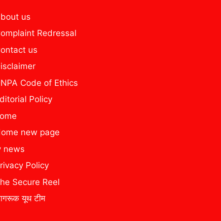
bout us
omplaint Redressal
ontact us
isclaimer
NPA Code of Ethics
ditorial Policy
home
ome new page
y news
rivacy Policy
he Secure Reel
ागरूक यूथ टीम