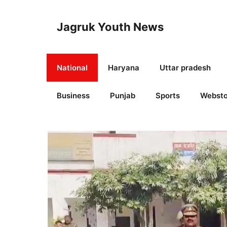
Skip
to
Jagruk Youth News
content
National
Haryana
Uttar pradesh
Business
Punjab
Sports
Websto