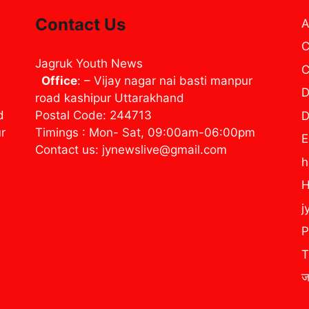
Contact Us
A
C
Jagruk Youth News
C
Office
: – Vijay nagar nai basti manpur
D
road kashipur Uttarakhand
d
Postal Code: 244713
D
ur
Timings : Mon- Sat, 09:00am-06:00pm
E
Contact us: jynewslive@gmail.com
H
j
P
T
ज