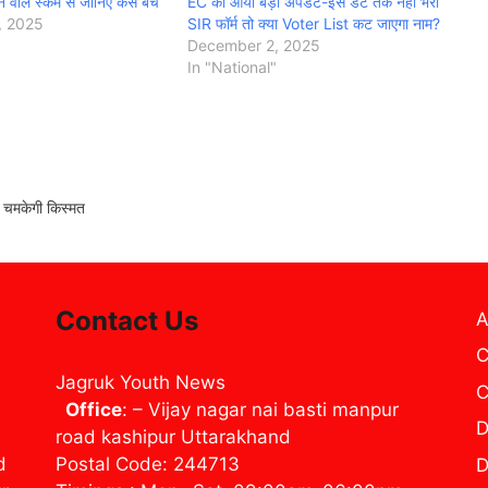
 वाले स्कैम से जानिए कैसे बचें
EC का आया बड़ा अपडेट-इस डेट तक नहीं भरा
, 2025
SIR फॉर्म तो क्‍या Voter List कट जाएगा नाम?
December 2, 2025
In "National"
ी चमकेगी किस्मत
Contact Us
A
C
Jagruk Youth News
C
Office
: – Vijay nagar nai basti manpur
D
road kashipur Uttarakhand
d
Postal Code: 244713
D