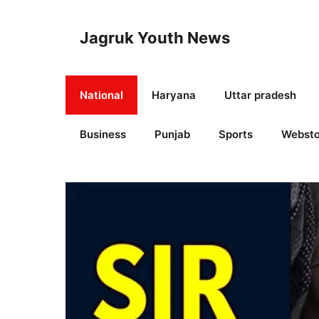
Skip
to
Jagruk Youth News
content
National
Haryana
Uttar pradesh
Business
Punjab
Sports
Websto