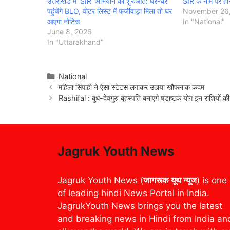
उत्तराखंड में ‘SIR’ अभियान की शुरुआत: घर-घर
SIR के नाम पर होने
पहुंचेंगे BLO, वोटर लिस्ट में फर्जीवाड़ा मिला तो घर
November 26
आएगा नोटिस
In "National"
June 8, 2026
In "Uttarakhand"
Categories
National
महिला सिपाही ने ऐसा स्टेटस लगाकर उठाया खौफनाक कदम
Rashifal : बुध-देवगुरु बृहस्पति बनाएंगे षडाष्टक योग इन राशियों क
Jagruk Youth News
Jagruk Youth News (
जागरूक यूथ न्यूज
) is one
of leading hindi News Portal in India.
JagrukYouth News brings you the latest
and breaking news in Hindi from India an