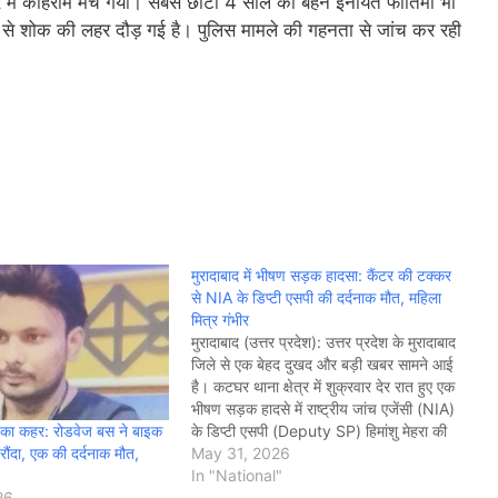
िवार में कोहराम मच गया। सबसे छोटी 4 साल की बहन इनायत फातिमा भी
ा से शोक की लहर दौड़ गई है। पुलिस मामले की गहनता से जांच कर रही
मुरादाबाद में भीषण सड़क हादसा: कैंटर की टक्कर
से NIA के डिप्टी एसपी की दर्दनाक मौत, महिला
मित्र गंभीर
मुरादाबाद (उत्तर प्रदेश): उत्तर प्रदेश के मुरादाबाद
जिले से एक बेहद दुखद और बड़ी खबर सामने आई
है। कटघर थाना क्षेत्र में शुक्रवार देर रात हुए एक
भीषण सड़क हादसे में राष्ट्रीय जांच एजेंसी (NIA)
तार का कहर: रोडवेज बस ने बाइक
के डिप्टी एसपी (Deputy SP) हिमांशु मेहरा की
 रौंदा, एक की दर्दनाक मौत,
दर्दनाक मौत हो गई। हादसे में उनकी…
May 31, 2026
In "National"
26