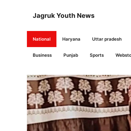
Skip
to
Jagruk Youth News
content
National
Haryana
Uttar pradesh
Business
Punjab
Sports
Websto