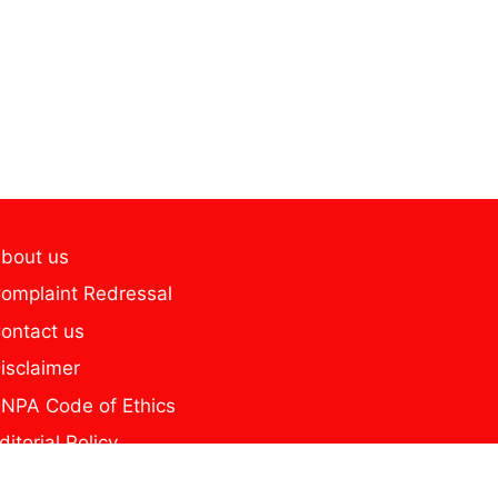
bout us
omplaint Redressal
ontact us
isclaimer
NPA Code of Ethics
ditorial Policy
home