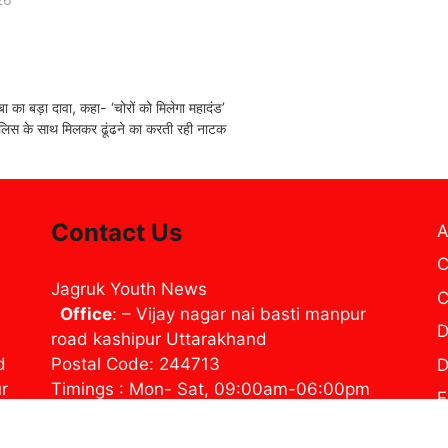
बा का बड़ा दावा, कहा- ‘चोरों को मिलेगा महादंड’
ुलिस के साथ मिलकर ढूंढने का करती रही नाटक
Contact Us
A
C
Jagruk Youth News
C
Office
: – Vijay nagar nai basti manpur
D
road kashipur Uttarakhand
d
Postal Code: 244713
D
ur
Timings : Mon- Sat, 09:00am-06:00pm
E
Contact us: jynewslive@gmail.com