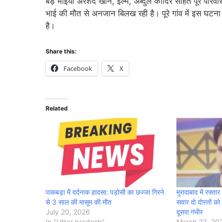
बड़े भाइयों अरशद खान, इल्म, अब्दुल कादिर सहित पूरे पर
भाई की मौत से अनजान बिलख रही है। पूरे गांव में इस घटन
है।
Share this:
Facebook
X
Related
पाकबड़ा में दर्दनाक हादसा: पड़ोसी का छज्जा गिरने
मुरादाबाद में रफ्
से 3 साल की मासूम की मौत
सवार दो दोस्तों को
July 20, 2026
दूसरा गंभीर
In "Uttar pradesh"
March 23, 20