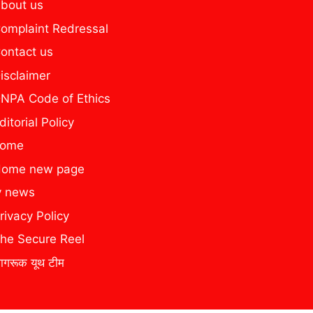
bout us
omplaint Redressal
ontact us
isclaimer
NPA Code of Ethics
ditorial Policy
home
ome new page
y news
rivacy Policy
he Secure Reel
ागरूक यूथ टीम