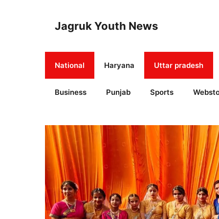
Skip
to
Jagruk Youth News
content
National
Haryana
Uttar pradesh
Business
Punjab
Sports
Websto