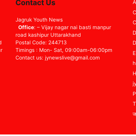
Contact Us
A
C
Jagruk Youth News
C
Office
: – Vijay nagar nai basti manpur
D
road kashipur Uttarakhand
d
Postal Code: 244713
D
ur
Timings : Mon- Sat, 09:00am-06:00pm
E
Contact us: jynewslive@gmail.com
H
j
P
T
ज