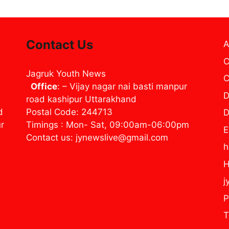
Contact Us
A
C
Jagruk Youth News
C
Office
: – Vijay nagar nai basti manpur
D
road kashipur Uttarakhand
d
Postal Code: 244713
D
ur
Timings : Mon- Sat, 09:00am-06:00pm
E
Contact us: jynewslive@gmail.com
H
j
P
T