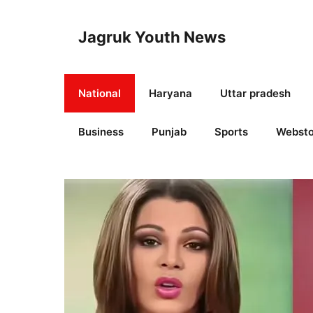
Skip
to
Jagruk Youth News
content
National
Haryana
Uttar pradesh
Business
Punjab
Sports
Websto