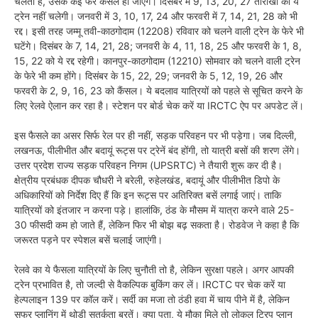
चलती है, उसके कई फेरे कैंसल हो जाएंगे। दिसंबर में 9, 13, 20, 27 तारीखों को ये
ट्रेन नहीं चलेगी। जनवरी में 3, 10, 17, 24 और फरवरी में 7, 14, 21, 28 को भी
रद्द। इसी तरह जम्मू तवी-काठगोदाम (12208) रविवार को चलने वाली ट्रेन के फेरे भी
घटेंगे। दिसंबर के 7, 14, 21, 28; जनवरी के 4, 11, 18, 25 और फरवरी के 1, 8,
15, 22 को ये रद्द रहेगी। कानपुर-काठगोदाम (12210) सोमवार को चलने वाली ट्रेन
के फेरे भी कम होंगे। दिसंबर के 15, 22, 29; जनवरी के 5, 12, 19, 26 और
फरवरी के 2, 9, 16, 23 को कैंसल। ये बदलाव यात्रियों को पहले से सूचित करने के
लिए रेलवे ऐलान कर रहा है। स्टेशन पर बोर्ड चेक करें या IRCTC ऐप पर अपडेट लें।
इस फैसले का असर सिर्फ रेल पर ही नहीं, सड़क परिवहन पर भी पड़ेगा। जब दिल्ली,
लखनऊ, पीलीभीत और बदायूं रूट्स पर ट्रेनें बंद होंगी, तो यात्री बसों की शरण लेंगे।
उत्तर प्रदेश राज्य सड़क परिवहन निगम (UPSRTC) ने तैयारी शुरू कर दी है।
क्षेत्रीय प्रबंधक दीपक चौधरी ने बरेली, रुहेलखंड, बदायूं और पीलीभीत डिपो के
अधिकारियों को निर्देश दिए हैं कि इन रूट्स पर अतिरिक्त बसें लगाई जाएं। ताकि
यात्रियों को इंतजार न करना पड़े। हालांकि, ठंड के मौसम में यात्रा करने वाले 25-
30 फीसदी कम हो जाते हैं, लेकिन फिर भी बोझ बढ़ सकता है। रोडवेज ने कहा है कि
जरूरत पड़ने पर स्पेशल बसें चलाई जाएंगी।
रेलवे का ये फैसला यात्रियों के लिए चुनौती तो है, लेकिन सुरक्षा पहले। अगर आपकी
ट्रेन प्रभावित है, तो जल्दी से वैकल्पिक बुकिंग कर लें। IRCTC पर चेक करें या
हेल्पलाइन 139 पर कॉल करें। सर्दी का मजा तो ठंडी हवा में चाय पीने में है, लेकिन
सफर प्लानिंग में थोड़ी सतर्कता बरतें। क्या पता, ये मौका मिले तो लोकल ट्रिप प्लान