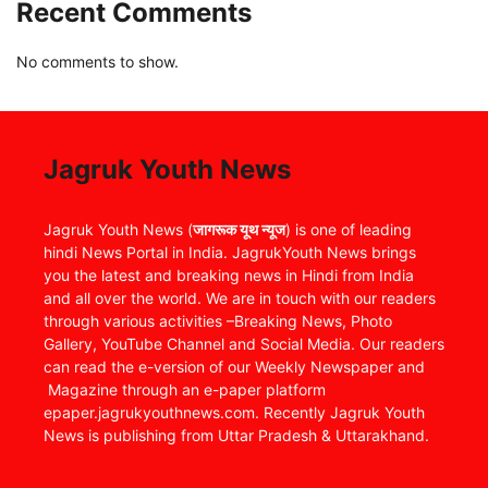
Recent Comments
No comments to show.
Jagruk Youth News
Jagruk Youth News (
जागरूक यूथ न्यूज
) is one of leading
hindi News Portal in India. JagrukYouth News brings
you the latest and breaking news in Hindi from India
and all over the world. We are in touch with our readers
through various activities –Breaking News, Photo
Gallery, YouTube Channel and Social Media. Our readers
can read the e-version of our Weekly Newspaper and
Magazine through an e-paper platform
epaper.jagrukyouthnews.com. Recently Jagruk Youth
News is publishing from Uttar Pradesh & Uttarakhand.