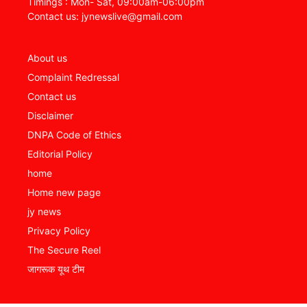
Timings : Mon- Sat, 09:00am-06:00pm
Contact us: jynewslive@gmail.com
About us
Complaint Redressal
Contact us
Disclaimer
DNPA Code of Ethics
Editorial Policy
home
Home new page
jy news
Privacy Policy
The Secure Reel
जागरूक यूथ टीम