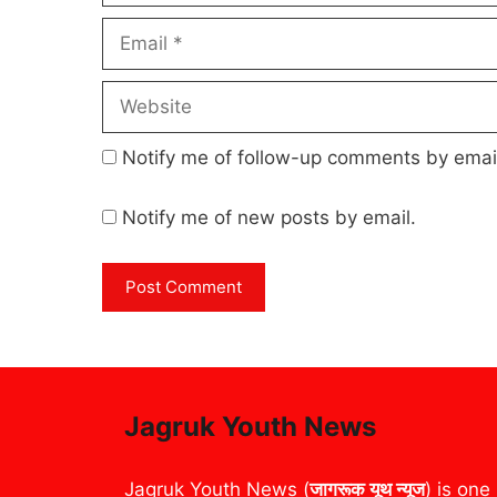
Email
Website
Notify me of follow-up comments by emai
Notify me of new posts by email.
Jagruk Youth News
Jagruk Youth News (
जागरूक यूथ न्यूज
) is one