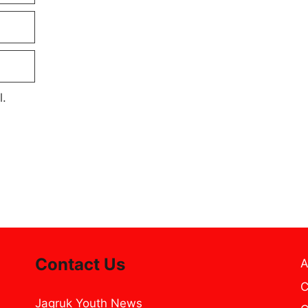
l.
Contact Us
A
C
Jagruk Youth News