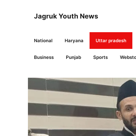
Skip
to
Jagruk Youth News
content
National
Haryana
Uttar pradesh
Business
Punjab
Sports
Websto