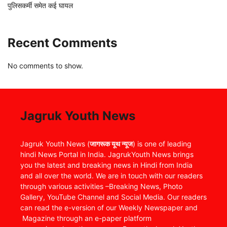
पुलिसकर्मी समेत कई घायल
Recent Comments
No comments to show.
Jagruk Youth News
Jagruk Youth News (
जागरूक यूथ न्यूज
) is one of leading
hindi News Portal in India. JagrukYouth News brings
you the latest and breaking news in Hindi from India
and all over the world. We are in touch with our readers
through various activities –Breaking News, Photo
Gallery, YouTube Channel and Social Media. Our readers
can read the e-version of our Weekly Newspaper and
Magazine through an e-paper platform