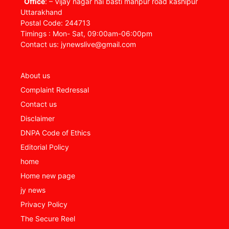
Office
: – Vijay nagar nai basti manpur road kashipur
Uttarakhand
Postal Code: 244713
Timings : Mon- Sat, 09:00am-06:00pm
Contact us: jynewslive@gmail.com
About us
Complaint Redressal
Contact us
Disclaimer
DNPA Code of Ethics
Editorial Policy
home
Home new page
jy news
Privacy Policy
The Secure Reel