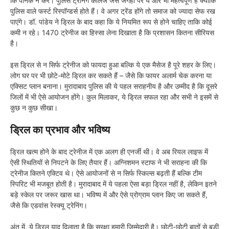
कि पैनिक न करें। पुलिस ट्रेनिंग कॉलेज जैसे जगहों पर ये और भी महत्वपूर्ण है क्योंकि
पुलिस वाले फर्स्ट रिस्पॉन्डर्स होते हैं। वे अगर ट्रेंड होंगे तो समाज को ज्यादा सेफ रख
पाएंगे। डॉ. पांडेय ने ड्रिल के बाद कहा कि ये नियमित रूप से होने चाहिए ताकि कोई
कमी न रहे। 1470 ट्रेनीज का हिस्सा लेना दिखाता है कि प्रशासन कितना सीरियस
है।
इस ड्रिल से न सिर्फ ट्रेनीज को फायदा हुआ बल्कि ये एक मैसेज है पूरे शहर के लिए।
लोग घर पर भी छोटे-मोटे ड्रिल कर सकते हैं – जैसे कि फायर अलार्म चेक करना या
एक्सिट प्लान बनाना। मुरादाबाद पुलिस की ये पहल सराहनीय है और उम्मीद है कि दूसरे
जिलों में भी ऐसे आयोजन होंगे। कुल मिलाकर, ये ड्रिल सफल रहा और सभी ने इसमें से
कुछ न कुछ सीखा।
ड्रिल का प्रभाव और भविष्य
ड्रिल खत्म होने के बाद ट्रेनीज में एक अलग ही एनर्जी थी। वे अब रियल लाइफ में
ऐसी स्थितियों से निपटने के लिए तैयार हैं। अग्निशमन स्टाफ ने भी सराहना की कि
ट्रेनीज कितने एक्टिव थे। ऐसे आयोजनों से न सिर्फ स्किल्स बढ़ती हैं बल्कि टीम
स्पिरिट भी मजबूत होती है। मुरादाबाद में ये पहला ऐसा बड़ा ड्रिल नहीं है, लेकिन इतने
बड़े स्केल पर जरूर खास था। भविष्य में और ऐसे प्रोग्राम प्लान किए जा सकते हैं,
जैसे कि एडवांस रेस्क्यू ट्रेनिंग।
अंत में, ये ड्रिल याद दिलाता है कि सुरक्षा हमारी जिम्मेदारी है। छोटी-छोटी बातों से बड़ी