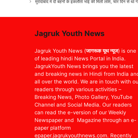
मुरादाबाद में दो बहनों के इकलौता भाई की मिली लाश, चार दिन से था 
Jagruk Youth News
Jagruk Youth News (
जागरूक यूथ न्यूज
) is one
of leading hindi News Portal in India.
JagrukYouth News brings you the latest
and breaking news in Hindi from India an
all over the world. We are in touch with o
readers through various activities –
Breaking News, Photo Gallery, YouTube
Channel and Social Media. Our readers
can read the e-version of our Weekly
Newspaper and Magazine through an e-
paper platform
epaper.jagrukyouthnews.com. Recently