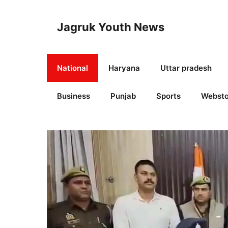
Skip
to
Jagruk Youth News
content
National
Haryana
Uttar pradesh
Business
Punjab
Sports
Websto