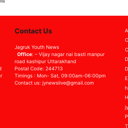
गायब
Contact Us
A
C
Jagruk Youth News
C
Office
: – Vijay nagar nai basti manpur
D
road kashipur Uttarakhand
d
Postal Code: 244713
D
ur
Timings : Mon- Sat, 09:00am-06:00pm
E
Contact us: jynewslive@gmail.com
H
j
P
T