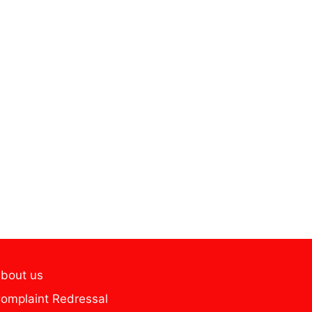
bout us
omplaint Redressal