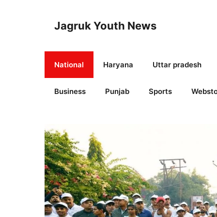
Skip
to
Jagruk Youth News
content
National
Haryana
Uttar pradesh
Business
Punjab
Sports
Websto