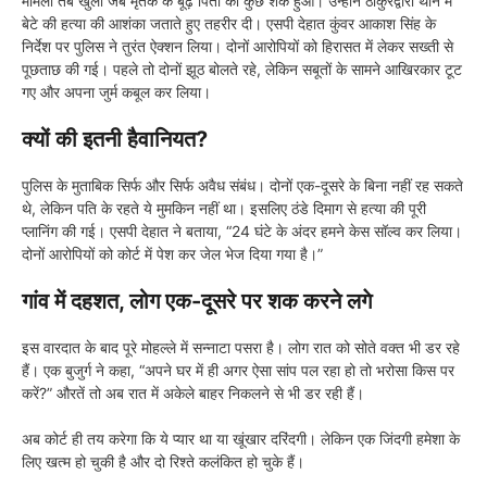
मामला तब खुला जब मृतक के बूढ़े पिता को कुछ शक हुआ। उन्होंने ठाकुरद्वारा थाने में
बेटे की हत्या की आशंका जताते हुए तहरीर दी। एसपी देहात कुंवर आकाश सिंह के
निर्देश पर पुलिस ने तुरंत ऐक्शन लिया। दोनों आरोपियों को हिरासत में लेकर सख्ती से
पूछताछ की गई। पहले तो दोनों झूठ बोलते रहे, लेकिन सबूतों के सामने आखिरकार टूट
गए और अपना जुर्म कबूल कर लिया।
क्यों की इतनी हैवानियत?
पुलिस के मुताबिक सिर्फ और सिर्फ अवैध संबंध। दोनों एक-दूसरे के बिना नहीं रह सकते
थे, लेकिन पति के रहते ये मुमकिन नहीं था। इसलिए ठंडे दिमाग से हत्या की पूरी
प्लानिंग की गई। एसपी देहात ने बताया, “24 घंटे के अंदर हमने केस सॉल्व कर लिया।
दोनों आरोपियों को कोर्ट में पेश कर जेल भेज दिया गया है।”
गांव में दहशत, लोग एक-दूसरे पर शक करने लगे
इस वारदात के बाद पूरे मोहल्ले में सन्नाटा पसरा है। लोग रात को सोते वक्त भी डर रहे
हैं। एक बुजुर्ग ने कहा, “अपने घर में ही अगर ऐसा सांप पल रहा हो तो भरोसा किस पर
करें?” औरतें तो अब रात में अकेले बाहर निकलने से भी डर रही हैं।
अब कोर्ट ही तय करेगा कि ये प्यार था या खूंखार दरिंदगी। लेकिन एक जिंदगी हमेशा के
लिए खत्म हो चुकी है और दो रिश्ते कलंकित हो चुके हैं।