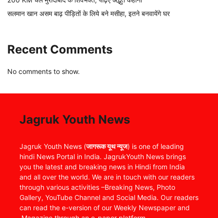
सलमान खान असम बाढ़ पीड़ितों के लिये बने मसीहा, इतने बनवायेंगे घर
Recent Comments
No comments to show.
Jagruk Youth News
Jagruk Youth News (
जागरूक यूथ न्यूज
) is one of leading
hindi News Portal in India. JagrukYouth News brings
you the latest and breaking news in Hindi from India
and all over the world. We are in touch with our readers
through various activities –Breaking News, Photo
Gallery, YouTube Channel and Social Media. Our readers
can read the e-version of our Weekly Newspaper and
Magazine through an e-paper platform