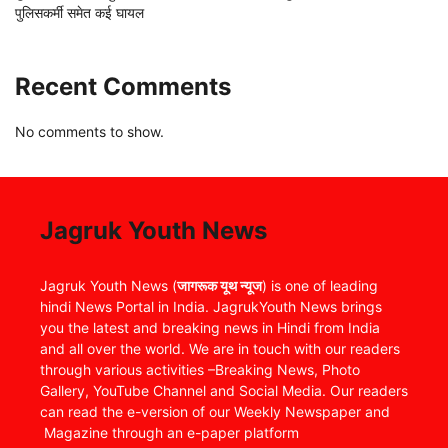
पुलिसकर्मी समेत कई घायल
Recent Comments
No comments to show.
Jagruk Youth News
Jagruk Youth News (
जागरूक यूथ न्यूज
) is one of leading
hindi News Portal in India. JagrukYouth News brings
you the latest and breaking news in Hindi from India
and all over the world. We are in touch with our readers
through various activities –Breaking News, Photo
Gallery, YouTube Channel and Social Media. Our readers
can read the e-version of our Weekly Newspaper and
Magazine through an e-paper platform