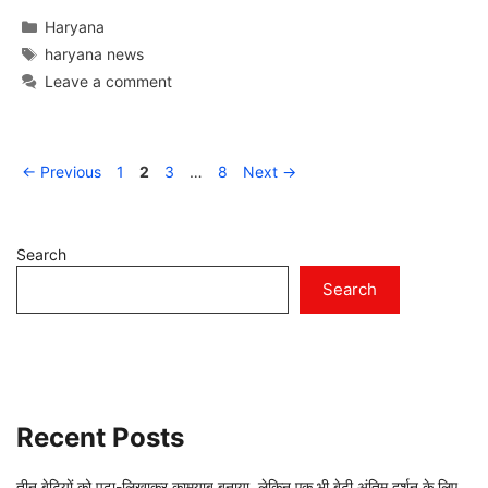
Categories
Haryana
Tags
haryana news
Leave a comment
Page
Page
Page
Page
←
Previous
1
2
3
…
8
Next
→
Search
Search
Recent Posts
तीन बेटियों को पढ़ा-लिखाकर कामयाब बनाया, लेकिन एक भी बेटी अंतिम दर्शन के लिए